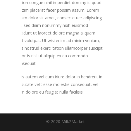
option congue nihil imperdiet doming id quod
mazim placerat facer possim assum. Lorem
ipsum dolor sit amet, consectetuer adipiscing
elit, sed diam nonummy nibh euismod
tincidunt ut laoreet dolore magna aliquam
erat volutpat. Ut wisi enim ad minim veniam,
quis nostrud exerci tation ullamcorper suscipit
lobortis nisl ut aliquip ex ea commodo
consequat.
Duis autem vel eum iriure dolor in hendrerit in
vulputate velit esse molestie consequat, vel
illum dolore eu feugiat nulla facilisis.
© 2020 Milk2Market