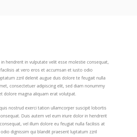
in hendrerit in vulputate velit esse molestie consequat,
a facilisis at vero eros et accumsan et iusto odio
uptatum zzril delenit augue duis dolore te feugait nulla
 amet, consectetuer adipiscing elit, sed diam nonummy
et dolore magna aliquam erat volutpat.
uis nostrud exerci tation ullamcorper suscipit lobortis
onsequat. Duis autem vel eum iriure dolor in hendrerit
consequat, vel illum dolore eu feugiat nulla facilisis at
odio dignissim qui blandit praesent luptatum zzril