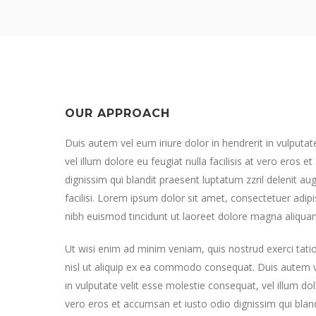
OUR APPROACH
Duis autem vel eum iriure dolor in hendrerit in vulputa
vel illum dolore eu feugiat nulla facilisis at vero eros 
dignissim qui blandit praesent luptatum zzril delenit aug
facilisi. Lorem ipsum dolor sit amet, consectetuer adi
nibh euismod tincidunt ut laoreet dolore magna aliquam
Ut wisi enim ad minim veniam, quis nostrud exerci tatio
nisl ut aliquip ex ea commodo consequat. Duis autem ve
in vulputate velit esse molestie consequat, vel illum dolo
vero eros et accumsan et iusto odio dignissim qui bland