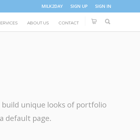
MILK2DAY
SIGN UP
SIGN IN
SERVICES
ABOUT US
CONTACT
build unique looks of portfolio
 a default page.