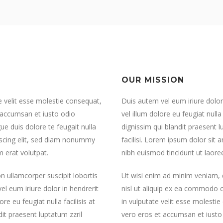
OUR MISSION
te velit esse molestie consequat,
Duis autem vel eum iriure dolor 
et accumsan et iusto odio
vel illum dolore eu feugiat null
ue duis dolore te feugait nulla
dignissim qui blandit praesent l
piscing elit, sed diam nonummy
facilisi. Lorem ipsum dolor sit
 erat volutpat.
nibh euismod tincidunt ut laore
n ullamcorper suscipit lobortis
Ut wisi enim ad minim veniam, q
l eum iriure dolor in hendrerit
nisl ut aliquip ex ea commodo c
re eu feugiat nulla facilisis at
in vulputate velit esse molestie 
it praesent luptatum zzril
vero eros et accumsan et iusto 